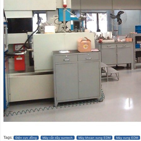
Tags:
Điện cực đồng
Máy cắt dây suntech
Máy khoan xung EDM
Máy xung EDM