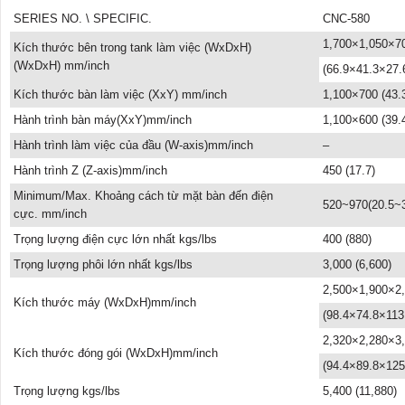
SERIES NO. \ SPECIFIC.
CNC-580
1,700×1,050×7
Kích thước bên trong tank làm việc (WxDxH)
(WxDxH) mm/inch
(66.9×41.3×27.
Kích thước bàn làm việc (XxY) mm/inch
1,100×700 (43.
Hành trình bàn máy(XxY)mm/inch
1,100×600 (39.
Hành trình làm việc của đầu (W-axis)mm/inch
–
Hành trình Z (Z-axis)mm/inch
450 (17.7)
Minimum/Max. Khoảng cách từ mặt bàn đến điện
520~970(20.5~3
cực. mm/inch
Trọng lượng điện cực lớn nhất kgs/lbs
400 (880)
Trọng lượng phôi lớn nhất kgs/lbs
3,000 (6,600)
2,500×1,900×2
Kích thước máy (WxDxH)mm/inch
(98.4×74.8×113
2,320×2,280×3
Kích thước đóng gói (WxDxH)mm/inch
(94.4×89.8×125
Trọng lượng kgs/lbs
5,400 (11,880)