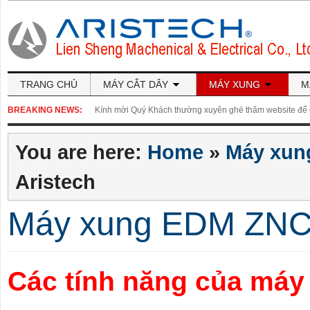
TRANG CHỦ
MÁY CẮT DÂY
MÁY XUNG
M
BREAKING NEWS:
Kính mời Quý Khách thường xuyên ghé thăm website để cậ
You are here:
Home
»
Máy xun
Aristech
Máy xung EDM ZNC-
Các tính năng của máy