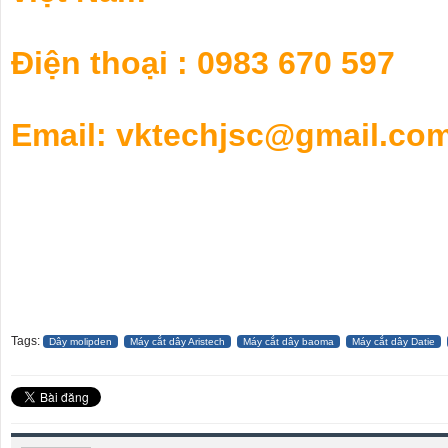
Điện thoại : 0983 670 597
Email: vktechjsc@gmail.co
Tags:
Dây molipden
Máy cắt dây Aristech
Máy cắt dây baoma
Máy cắt dây Datie