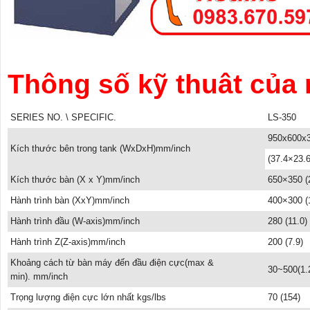
Thông số kỹ thuât củ
SERIES NO. \ SPECIFIC.
LS-350
950x600x
Kích thước bên trong tank (WxDxH)mm/inch
(37.4×23.
Kích thước bàn (X x Y)mm/inch
650×350 (
Hành trình bàn (XxY)mm/inch
400×300 (
Hành trình đầu (W-axis)mm/inch
280 (11.0)
Hành trình Z(Z-axis)mm/inch
200 (7.9)
Khoảng cách từ bàn máy đến đầu điện cực(max &
30~500(1.
min). mm/inch
Trọng lượng điện cực lớn nhất kgs/lbs
70 (154)