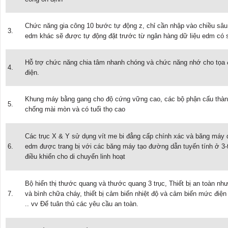
Chức năng gia công 10 bước tự động z, chỉ cần nhập vào chiều sâu cu
3.
edm khác sẽ được tự động đặt trước từ ngân hàng dữ liệu edm có 
Hỗ trợ chức năng chia tâm nhanh chóng và chức năng nhớ cho tọa đ
4.
điện.
Khung máy bằng gang cho độ cứng vững cao, các bộ phận cấu thành
5.
chống mài mòn và có tuổi thọ cao
Các trục X & Y sử dụng vít me bi đẳng cấp chính xác và băng máy 
6.
edm được trang bị với các băng máy tạo đường dẫn tuyến tính ở 3-
điều khiển cho di chuyển linh hoạt
Bộ hiển thị thước quang và thước quang 3 trục, Thiết bị an toàn như: 
7.
và bình chữa cháy, thiết bị cảm biến nhiệt độ và cảm biến mức đi
.. vv Để tuân thủ các yêu cầu an toàn.