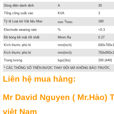
Dòng điện danh định
A
30
Tổng công suất vào
KVA
3
Tỷ lệ Loại bỏ Vật liệu Max
3
180
mm
/min
Electrode wearing rate
%
<0.3
Độ bóng bề mặt tốt nhất
Minm.Ra
0.27
Kích thước phủ bì
mm(inch)
600x700x1
Kích thước phủ bì
mm(inch)
750x850x1
Trọng lượng
kgs(1bs)
200 (440)
* CÁC THÔNG SỐ TRÊN ĐƯỢC THAY ĐỔI MÀ KHÔNG BÁO TRƯỚC.
Liên hệ mua hàng:
Mr David Nguyen ( Mr.Hào) 
việt Nam