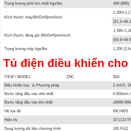
Trọng lượng phôi lớn nhất kgs/lbs
400 (880)
1,300×1,1
Kích thước máy(WxDxH)mm/inch
(51.2×46.
1,395×1,2
Kích thước đóng gói (WxDxH)mm/inch
(54.9×49.
Trọng lượng máy kgs/lbs
1,200 (2,6
Tủ điện điều khiển ch
ITEM \ MODEL
ZNC
30A
Điều khiển trục & Phương pháp
Z-AXIS, 
Bước tăng đầu vào nhỏ nhất
0.005mm 
Bước tăng đầu vào lớn nhất
±9999.99
Hệ tọa độ
INC/ABS
Hiển thị
15″LCD-T
Dung lượng dữ liệu chương trình
100 FILE